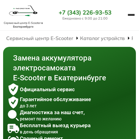
+7 (343) 226-93-53
Ежедневно с 9:00 до 21:00
Сервисный центр E-Scooter
в
Екатеринбурге
Сервисный центр E-Scooter
Каталог устройств
Ре
Замена аккумулятора
электросамоката
E-Scooter в Екатеринбурге
Официальный сервис
Гарантийное обслуживание
до 3 лет
Диагностика за наш счет,
ремонт по желанию
Бесплатный выезд курьера
в день обращения
Срочный ремонт