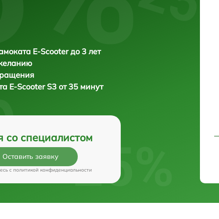
амоката E-Scooter до 3 лет
 желанию
бращения
ата
E-Scooter S3 от 35 минут
я со специалистом
Оставить заявку
есь c
политикой конфиденциальности