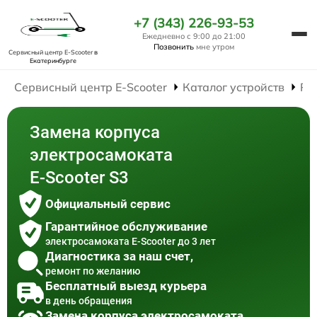
+7 (343) 226-93-53
Ежедневно с 9:00 до 21:00
Позвонить
мне утром
Сервисный центр E-Scooter
в
Екатеринбурге
Сервисный центр E-Scooter
Каталог устройств
Ре
Замена корпуса
электросамоката
E-Scooter S3
Официальный сервис
Гарантийное обслуживание
электросамоката E-Scooter до 3 лет
Диагностика за наш счет,
ремонт по желанию
Бесплатный выезд курьера
в день обращения
Замена корпуса электросамоката